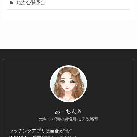
順次公開予定
あーちん🥂
元キャバ嬢の男性爆モテ攻略塾
マッチングアプリは画像が¨命¨