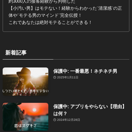
約3000人の接客経験から判明した
【小汚い男】はモテない！経験からわかった¨清潔感¨の正
体や¨モテる男のマインド¨完全伝授！
これであなたは絶対モテることができる！
新着記事
保護中: 一番最悪！ネチネチ男
2025年1月11日
保護中: アプリをやらない【理由】
は何？
2024年12月28日