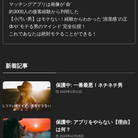
マッチングアプリは画像が¨命¨
約3000人の接客経験から判明した
【小汚い男】はモテない！経験からわかった¨清潔感¨の正
体や¨モテる男のマインド¨完全伝授！
これであなたは絶対モテることができる！
新着記事
保護中: 一番最悪！ネチネチ男
2025年1月11日
保護中: アプリをやらない【理由】
は何？
2024年12月28日