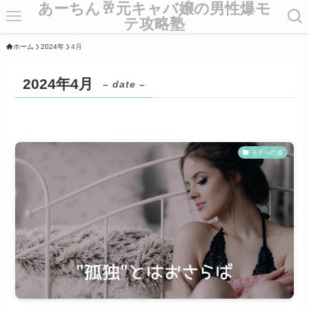
あーちん🥂元キャバ嬢の男性爆モ
テ攻略塾
ホーム
2024年
4月
2024年4月
– date –
モテへの道