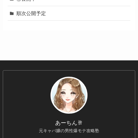
順次公開予定
あーちん🥂
元キャバ嬢の男性爆モテ攻略塾