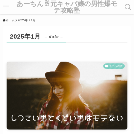
あーちん🥂元キャバ嬢の男性爆モ
テ攻略塾
ホーム
2025年
1月
2025年1月
– date –
モテへの道