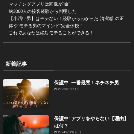
マッチングアプリは画像が¨命¨
約3000人の接客経験から判明した
【小汚い男】はモテない！経験からわかった¨清潔感¨の正
体や¨モテる男のマインド¨完全伝授！
これであなたは絶対モテることができる！
新着記事
保護中: 一番最悪！ネチネチ男
2025年1月11日
保護中: アプリをやらない【理由】
は何？
2024年12月28日