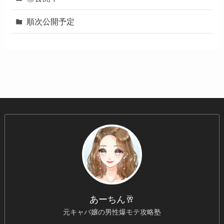
順次公開予定
あーちん🥂
元キャバ嬢の男性爆モテ攻略塾