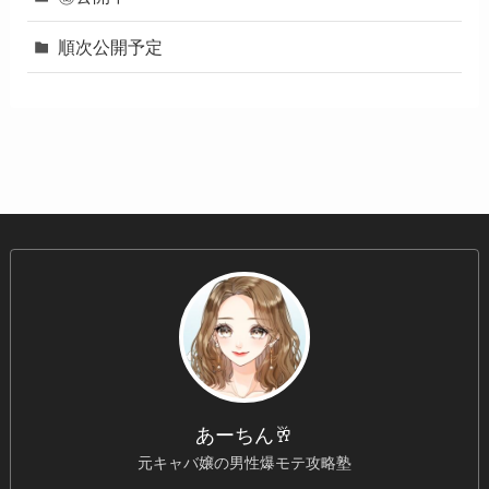
順次公開予定
あーちん🥂
元キャバ嬢の男性爆モテ攻略塾