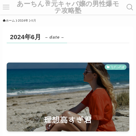
あーちん🥂元キャバ嬢の男性爆モ
テ攻略塾
ホーム
2024年
6月
2024年6月
– date –
モテへの道