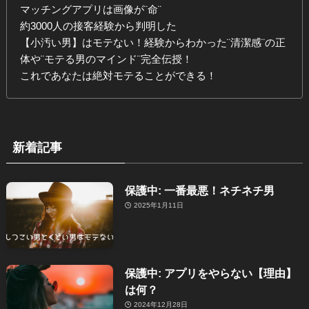
マッチングアプリは画像が¨命¨
約3000人の接客経験から判明した
【小汚い男】はモテない！経験からわかった¨清潔感¨の正
体や¨モテる男のマインド¨完全伝授！
これであなたは絶対モテることができる！
新着記事
保護中: 一番最悪！ネチネチ男
2025年1月11日
保護中: アプリをやらない【理由】
は何？
2024年12月28日