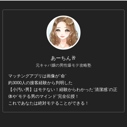
あーちん🥂
元キャバ嬢の男性爆モテ攻略塾
マッチングアプリは画像が¨命¨
約3000人の接客経験から判明した
【小汚い男】はモテない！経験からわかった¨清潔感¨の正
体や¨モテる男のマインド¨完全伝授！
これであなたは絶対モテることができる！